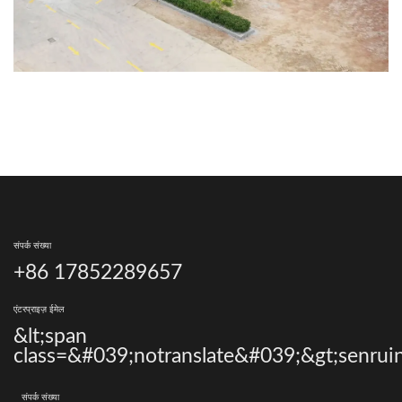
संपर्क संख्या
+86 17852289657
एंटरप्राइज़ ईमेल
&lt;span
class=&#039;notranslate&#039;&gt;senrui
संपर्क संख्या