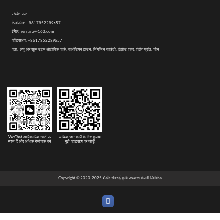
संपर्क:
परत
टेलीफोन:
+8617852289657
ईमेल:
senruinz@163.com
व्हॉट्सअप:
+8617852289657
पता:
लघु और सूक्ष्म उद्यम औद्योगिक पार्क, बाओडियन टाउन, निंगजिन काउंटी, डेझोउ शहर, शेडोंग प्रांत, चीन
WeChat आधिकारिक खाते पर
अधिक जानकारी के लिए कृपया
ध्यान दें और अधिक रोमांचक बनें
मुझे व्हाट्सएप पर जोड़ें
Copyright © 2020-2025 शेडोंग सेनरुई कृषि उपकरण कंपनी लिमिटेड