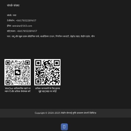
संपर्क संख्या
संपर्क:
परत
टेलीफोन:
+8617852289657
ईमेल:
senruinz@163.com
व्हॉट्सअप:
+8617852289657
पता:
लघु और सूक्ष्म उद्यम औद्योगिक पार्क, बाओडियन टाउन, निंगजिन काउंटी, डेझोउ शहर, शेडोंग प्रांत, चीन
WeChat आधिकारिक खाते पर
अधिक जानकारी के लिए कृपया
ध्यान दें और अधिक रोमांचक बनें
मुझे व्हाट्सएप पर जोड़ें
Copyright © 2020-2025 शेडोंग सेनरुई कृषि उपकरण कंपनी लिमिटेड