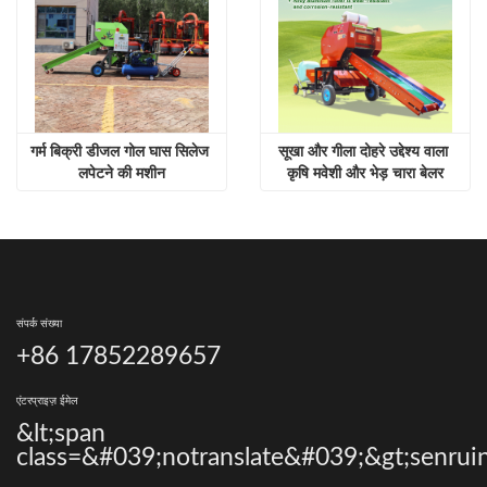
गर्म बिक्री डीजल गोल घास सिलेज 
सूखा और गीला दोहरे उद्देश्य वाला 
लपेटने की मशीन
कृषि मवेशी और भेड़ चारा बेलर
संपर्क संख्या
+86 17852289657
एंटरप्राइज़ ईमेल
&lt;span
class=&#039;notranslate&#039;&gt;senrui