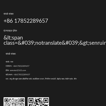
संपर्क संख्या
+86 17852289657
एंटरप्राइज़ ईमेल
&lt;span
class=&#039;notranslate&#039;&gt;senrui
संपर्क संख्या
संपर्क:
परत
टेलीफोन:
+8617852289657
ईमेल:
senruinz@163.com
व्हॉट्सअप:
+8617852289657
पता:
लघु और सूक्ष्म उद्यम औद्योगिक पार्क, बाओडियन टाउन, निंगजिन काउंटी, डेझोउ शहर, शेडोंग प्रांत, चीन