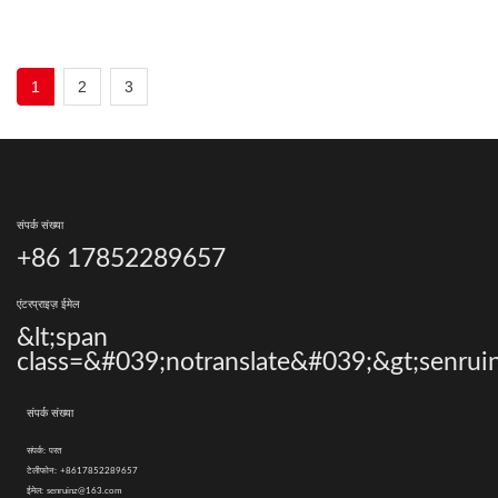
1
2
3
संपर्क संख्या
+86 17852289657
एंटरप्राइज़ ईमेल
&lt;span
class=&#039;notranslate&#039;&gt;senrui
संपर्क संख्या
संपर्क:
परत
टेलीफोन:
+8617852289657
ईमेल:
senruinz@163.com