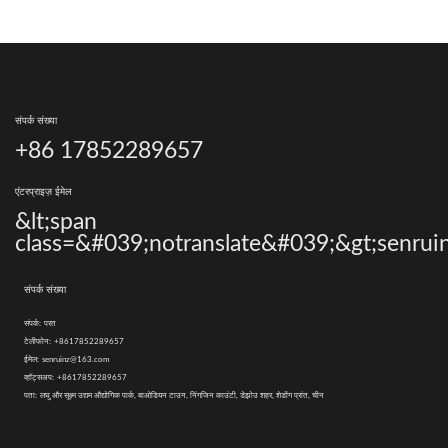
संपर्क संख्या
+86 17852289657
एंटरप्राइज़ ईमेल
&lt;span
class=&#039;notranslate&#039;&gt;senrui
संपर्क संख्या
संपर्क:
परत
टेलीफोन:
+8617852289657
ईमेल:
senruinz@163.com
व्हॉट्सअप:
+8617852289657
पता:
लघु और सूक्ष्म उद्यम औद्योगिक पार्क, बाओडियन टाउन, निंगजिन काउंटी, डेझोउ शहर, शेडोंग प्रांत, चीन