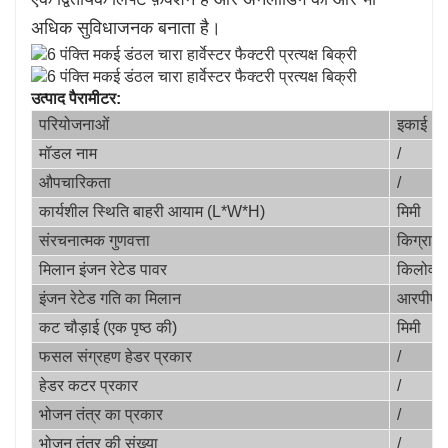
अधिक सुविधाजनक बनाता है।
उत्पाद पैरामीटर:
परियोजनाओं
इकाई
मॉडल नाम
/
औपचारिकता
/
कार्यशील स्थिति बाहरी आयाम (L*W*H)
मिमी
संरचनात्मक गुणवत्ता
किग्रा
मिलान इंजन रेटेड पावर
किलोवा
इंजन रेटेड गति का मिलान
आरपीएम
कट चौड़ाई (एक पृष्ठ की)
मिमी
फसल संग्रहण हेडर प्रकार
/
हेडर कटर प्रकार
/
भोजन तंत्र का प्रकार
/
भोजन तंत्र की संख्या
/