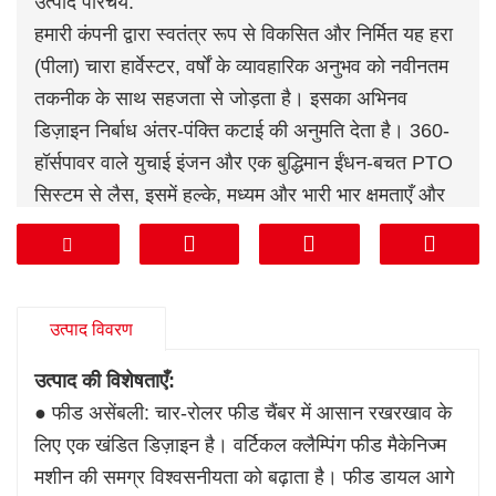
उत्पाद परिचय:
हमारी कंपनी द्वारा स्वतंत्र रूप से विकसित और निर्मित यह हरा
(पीला) चारा हार्वेस्टर, वर्षों के व्यावहारिक अनुभव को नवीनतम
तकनीक के साथ सहजता से जोड़ता है। इसका अभिनव
डिज़ाइन निर्बाध अंतर-पंक्ति कटाई की अनुमति देता है। 360-
हॉर्सपावर वाले युचाई इंजन और एक बुद्धिमान ईंधन-बचत PTO
सिस्टम से लैस, इसमें हल्के, मध्यम और भारी भार क्षमताएँ और
वैकल्पिक चार-पहिया ड्राइव की सुविधा है। कैब में एक
सस्पेंडेड सीट, एयर कंडीशनिंग, एक बड़ा एलसीडी डिस्प्ले और
एक ऑपरेशन मॉनिटरिंग सिस्टम मानक रूप से उपलब्ध है।
उत्पाद विवरण
उत्पाद की विशेषताएँ:
● फीड असेंबली: चार-रोलर फीड चैंबर में आसान रखरखाव के
लिए एक खंडित डिज़ाइन है। वर्टिकल क्लैम्पिंग फीड मैकेनिज्म
मशीन की समग्र विश्वसनीयता को बढ़ाता है। फीड डायल आगे