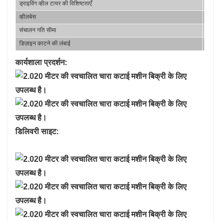
ड्राइविंग व्हील टायर की विशिष्टताएँ
/
व्हीलबेस
मिमी
संचालन गति सीमा
किमी/घ
डिज़ाइन काटने की लंबाई
मिमी
कार्यशाला प्रदर्शन:
डिलिवरी साइट: