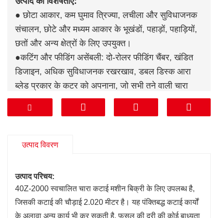
उत्पाद की विशेषताएँ:
● छोटा आकार, कम घुमाव त्रिज्या, लचीला और सुविधाजनक
संचालन, छोटे और मध्यम आकार के भूखंडों, पहाड़ों, पहाड़ियों,
छतों और अन्य क्षेत्रों के लिए उपयुक्त।
●कटिंग और फीडिंग असेंबली: दो-रोलर फीडिंग चैंबर, खंडित
डिजाइन, अधिक सुविधाजनक रखरखाव, डबल डिस्क आरा
ब्लेड प्रकार के कटर को अपनाना, जो सभी तने वाली चारा
फसलों के गैर-संरेखित संचालन के अनुकूल हो सकता है।
●कटिंग असेंबली: डिस्क नाइफ कटिंग डिवाइस, जिससे चारे की
कटाई की लंबाई को कई चरणों में समायोजित किया जा सकता
है।
उत्पाद विवरण
उत्पाद परिचय:
40Z-2000 स्वचालित चारा कटाई मशीन बिक्री के लिए उपलब्ध है,
जिसकी कटाई की चौड़ाई 2.020 मीटर है। यह पंक्तिबद्ध कटाई कार्यों
के अलावा अन्य कार्य भी कर सकती है, फसल की दूरी की कोई बाध्यता