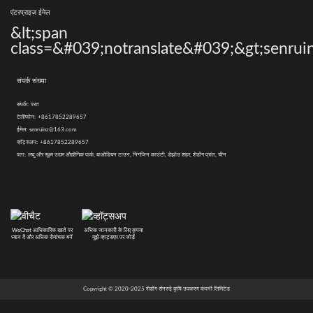
एंटरप्राइज़ ईमेल
&lt;span
class=&#039;notranslate&#039;&gt;senrui
संपर्क संख्या
संपर्क:
परत
टेलीफोन:
+8617852289657
ईमेल:
senruinz@163.com
व्हॉट्सअप:
+8617852289657
पता:
लघु और सूक्ष्म उद्यम औद्योगिक पार्क, बाओडियन टाउन, निंगजिन काउंटी, डेझोउ शहर, शेडोंग प्रांत, चीन
WeChat आधिकारिक खाते पर
अधिक जानकारी के लिए कृपया
ध्यान दें और अधिक रोमांचक बनें
मुझे व्हाट्सएप पर जोड़ें
Copyright © 2020-2025 शेडोंग सेनरुई कृषि उपकरण कंपनी लिमिटेड