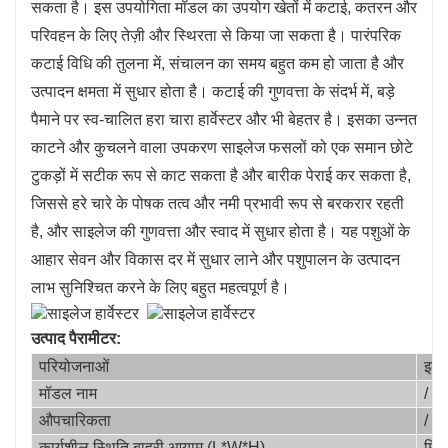
सकता है। इस उपयोगिता मॉडल का उपयोग खेतों में कटाई, कतरन और
● पावरट्रेन: वीचाई 360
अश्वशक्ति इंजन, पीटीओ बुद्धिमान
परिवहन के लिए तेज़ी और स्थिरता से किया जा सकता है। पारंपरिक
ईंधन बचत नियंत्रण, हल्के भार, मध्यम भार, भारी भार स्विचिंग
कटाई विधि की तुलना में, संचालन का समय बहुत कम हो जाता है और
समारोह के साथ, आवेदन इलाके के अनुसार, वैकल्पिक चार
उत्पादन क्षमता में सुधार होता है। कटाई की गुणवत्ता के संदर्भ में, बड़े
पहिया ड्राइव, आदि।
पैमाने पर स्व-चालित हरा चारा हार्वेस्टर और भी बेहतर है। इसका उन्नत
काटने और कुचलने वाला उपकरण साइलेज फसलों को एक समान छोटे
टुकड़ों में सटीक रूप से काट सकता है और बारीक पेराई कर सकता है,
जिससे हरे चारे के पोषक तत्व और नमी प्रभावी रूप से बरकरार रहती
है, और साइलेज की गुणवत्ता और स्वाद में सुधार होता है। यह पशुओं के
आहार सेवन और विकास दर में सुधार लाने और पशुपालन के उत्पादन
लाभ सुनिश्चित करने के लिए बहुत महत्वपूर्ण है।
उत्पाद पैरामीटर:
परियोजनाओं
इका
मॉडल नाम
/
औपचारिकता
/
कार्यशील स्थिति बाहरी आयाम (L*W*H)
मिमी