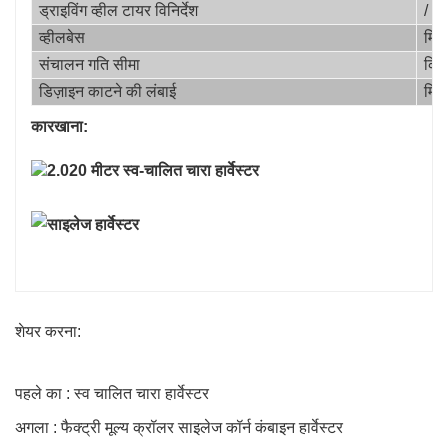
ड्राइविंग व्हील टायर विनिर्देश
/
व्हीलबेस
मिमी
संचालन गति सीमा
किमी
डिज़ाइन काटने की लंबाई
मिमी
कारखाना:
शेयर करना:
पहले का : स्व चालित चारा हार्वेस्टर
अगला : फैक्ट्री मूल्य क्रॉलर साइलेज कॉर्न कंबाइन हार्वेस्टर