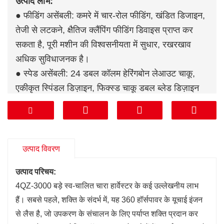
उत्पाद लाभ:
● फीडिंग असेंबली: कमरे में चार-रोल फीडिंग, खंडित डिजाइन,
तेजी से लटकने, क्षैतिज क्लैंपिंग फीडिंग डिवाइस प्राप्त कर
सकता है, पूरी मशीन की विश्वसनीयता में सुधार, रखरखाव
अधिक सुविधाजनक है।
● स्पेड असेंबली: 24 डबल कॉलम हेरिंगबोन लेआउट चाकू,
एकीकृत स्पिंडल डिज़ाइन, फिक्स्ड चाकू डबल ब्लेड डिज़ाइन
को गोद लेता है, उलटा और प्रतिस्थापित किया जा सकता है,
मानक स्वचालित पीसने वाला चाकू।
● अनाज कुचल: रोलर उच्च शक्ति अनाज कुचल रोलर, अनाज
कुचल दर 97% से अधिक, पशुधन palatability और खिला
उत्पाद विवरण
दर में सुधार।
उत्पाद परिचय:
● डिलीवरी डिवाइस असेंबली: वर्म व्हील और वर्म मैकेनिज्म को
4QZ-3000 बड़े स्व-चालित चारा हार्वेस्टर के कई उल्लेखनीय लाभ
अपनाएं, जो ± 180 रोटेशन का एहसास कर सकता है, नोजल
हैं। सबसे पहले, शक्ति के संदर्भ में, यह 360 हॉर्सपावर के यूचाई इंजन
एंगल को प्रभावी ढंग से लॉक कर सकता है, और स्प्रे एंगल को
से लैस है, जो उपकरण के संचालन के लिए पर्याप्त शक्ति प्रदान कर
अधिक स्थिर बना सकता है।