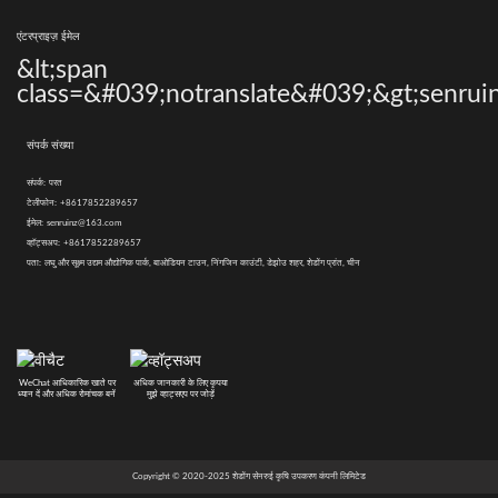
एंटरप्राइज़ ईमेल
&lt;span
class=&#039;notranslate&#039;&gt;senrui
संपर्क संख्या
संपर्क:
परत
टेलीफोन:
+8617852289657
ईमेल:
senruinz@163.com
व्हॉट्सअप:
+8617852289657
पता:
लघु और सूक्ष्म उद्यम औद्योगिक पार्क, बाओडियन टाउन, निंगजिन काउंटी, डेझोउ शहर, शेडोंग प्रांत, चीन
WeChat आधिकारिक खाते पर
अधिक जानकारी के लिए कृपया
ध्यान दें और अधिक रोमांचक बनें
मुझे व्हाट्सएप पर जोड़ें
Copyright © 2020-2025 शेडोंग सेनरुई कृषि उपकरण कंपनी लिमिटेड