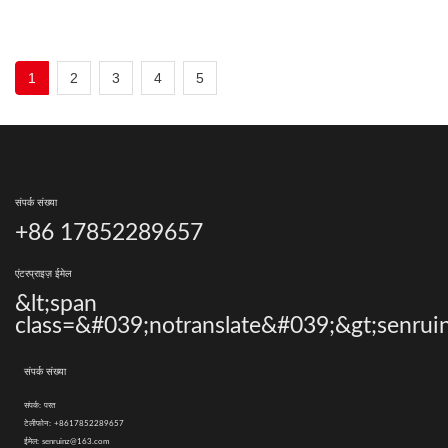
1
2
3
4
5
संपर्क संख्या
+86 17852289657
एंटरप्राइज़ ईमेल
&lt;span
class=&#039;notranslate&#039;&gt;senrui
संपर्क संख्या
संपर्क:
परत
टेलीफोन:
+8617852289657
ईमेल:
senruinz@163.com