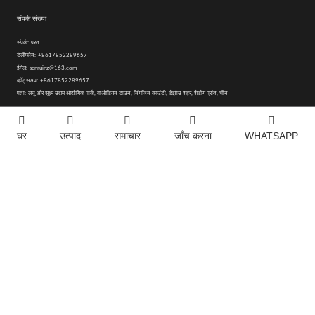
संपर्क संख्या
संपर्क:
परत
टेलीफोन:
+8617852289657
ईमेल:
senruinz@163.com
व्हॉट्सअप:
+8617852289657
पता:
लघु और सूक्ष्म उद्यम औद्योगिक पार्क, बाओडियन टाउन, निंगजिन काउंटी, डेझोउ शहर, शेडोंग प्रांत, चीन
घर
उत्पाद
समाचार
जाँच करना
WHATSAPP
WeChat आधिकारिक खाते पर
अधिक जानकारी के लिए कृपया
ध्यान दें और अधिक रोमांचक बनें
मुझे व्हाट्सएप पर जोड़ें
Copyright © 2020-2025 शेडोंग सेनरुई कृषि उपकरण कंपनी लिमिटेड