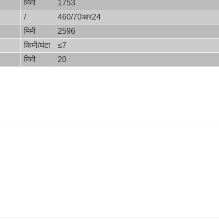
मिमी
1753
/
460/70आर24
मिमी
2596
किमी/घंटा
≤7
मिमी
20