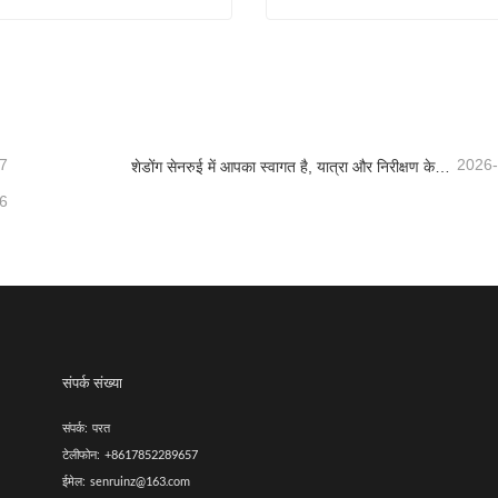
डीजल से चलने वाली स्वचालित बंडलिंग रैपिंग मशीन
बिक्री के लिए सिलेज हार्वेस्टर
संपर्क करें
अभी संपर्क करें
7
2026
शेडोंग सेनरुई में आपका स्वागत है, यात्रा और निरीक्षण के लिए, और गहन सहयोग पर चर्चा करने के लिए
6
संपर्क संख्या
संपर्क:
परत
टेलीफोन:
+8617852289657
ईमेल:
senruinz@163.com