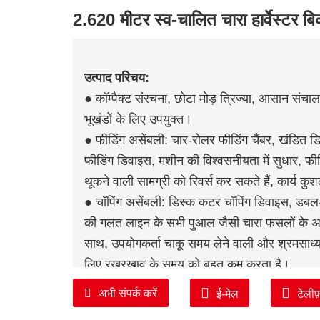
2.620 मीटर स्व-चालित चारा हार्वेस्टर बि
उत्पाद परिचय:
● कॉम्पैक्ट संरचना, छोटा मोड़ त्रिज्या, आसान संचाल
भूखंडों के लिए उपयुक्त।
● फीडिंग असेंबली: चार-रोलर फीडिंग चैंबर, खंडित ड
फीडिंग डिवाइस, मशीन की विश्वसनीयता में सुधार, फीड
थूकने वाली सामग्री को रिवर्स कर सकते हैं, कार्य कु
● चॉपिंग असेंबली: डिस्क कटर चॉपिंग डिवाइस, डब
की गलत लाइन के सभी पुआल जैसी चारा फसलों के अनुक
साथ, उपयोगकर्ता चाकू समय लेने वाली और श्रमसाध्य 
लिए रखरखाव के समय को बहुत कम करता है।
● स्प्रे सिलेंडर असेंबली: स्प्रे सिलेंडर वर्म गियर औ
अभी संपर्क करें
ई-मेल
टेलीफ
स्प्रे सिलेंडर कोण को प्रभावी ढंग से लॉक कर सकता