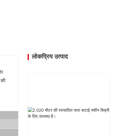
रेशन सरल होने के बाद, दूसरा उठाने का कार्य बढ़ाएं,
नुकूलन करें, और अधिक सुविधाजनक अनलोडिंग करें।
 बुद्धिमान ईंधन-बचत नियंत्रण, हल्के लोड, मध्यम
 आवेदन के अनुसार, वैकल्पिक चार पहिया ड्राइव। Â —
क हैंडल, निलंबित सीट, अधिक आरामदायक ड्राइविंग,
 मॉनिटरिंग सिस्टम के साथ कैब मुख्य इंजन, ऑपरेशन
ैटिक ड्राइव में सुधार, अधिक आरामदायक ड्राइविंग।
लोकप्रिय उत्पाद
और
 की