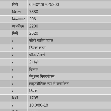
मिमी
6940*2870*5200
किग्रा
7380
किलोवाट
206
आरपीएम
2200
मिमी
2620
/
सीधी कटिंग टेबल
/
डिस्क कटर
/
फ़ीड रोलर्स
/
2जोड़ी
/
डिस्क
/
मैनुअल गियरबॉक्स
/
हाइड्रोलिक रूप से संचालित
/
डिस्क
मिमी
1705
/
10.0/80-18