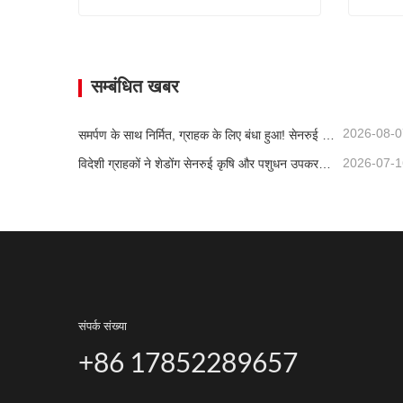
2.020 मीटर की स्वचालित चारा कटाई मशीन बिक्री के लिए उपलब्ध है।
अभी संपर्क करें
अभी 
सम्बंधित खबर
2026-08-0
समर्पण के साथ निर्मित, ग्राहक के लिए बंधा हुआ! सेनरुई साइलेज हार्वेस्टर लोड हो रहे हैं और बल्क में शिप किए जा रहे हैं।
2026-07-1
विदेशी ग्राहकों ने शेडोंग सेनरुई कृषि और पशुधन उपकरणों का दौरा और निरीक्षण किया।
संपर्क संख्या
+86 17852289657