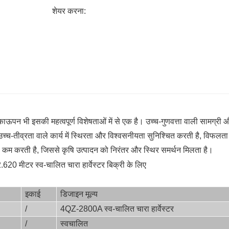
● फीड बॉक्स असेंबली: चार्जिंग बॉक्स के साथ, डंप ऑप
शेयर करना:
विभिन्न प्रकार के प्राप्त वाहनों के लिए बेहतर अ
● पावर असेंबली: Yuchai 280 हॉर्स पावर इंजन, PTO
लोड, भारी लोड स्विचिंग फ़ंक्शन के साथ, इलाके के
maneuverhydraulic: एयर कंडीशनिंग, इलेक्ट्रॉनि
बड़े स्क्रीन लिक्विड क्रिस्टल डिस्प्ले और ऑपरेशन
सुरक्षा, विश्वसनीयता, खुफिया, पूरे मशीन हाइड्रोस्ट
पन भी इसकी महत्वपूर्ण विशेषताओं में से एक है। उच्च-गुणवत्ता वाली सामग्री 
च्च-तीव्रता वाले कार्य में स्थिरता और विश्वसनीयता सुनिश्चित करती है, विफलता
 करती है, जिससे कृषि उत्पादन को निरंतर और स्थिर समर्थन मिलता है।
इकाई
डिजाइन मूल्य
/
4QZ-2800A स्व-चालित चारा हार्वेस्टर
/
स्वचालित