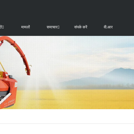
ों
मामलों
समाचार
संपर्क करें
वी.आर