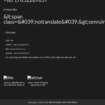
+86 17852289657
एंटरप्राइज़ ईमेल
&lt;span
class=&#039;notranslate&#039;&gt;senrui
संपर्क संख्या
संपर्क:
परत
टेलीफोन:
+8617852289657
ईमेल:
senruinz@163.com
व्हॉट्सअप:
+8617852289657
पता:
लघु और सूक्ष्म उद्यम औद्योगिक पार्क, बाओडियन टाउन, निंगजिन काउंटी, डेझोउ शहर, शेडोंग प्रांत, चीन
WeChat आधिकारिक खाते पर
अधिक जानकारी के लिए कृपया
ध्यान दें और अधिक रोमांचक बनें
मुझे व्हाट्सएप पर जोड़ें
Copyright © 2020-2025 शेडोंग सेनरुई कृषि उपकरण कंपनी लिमिटेड