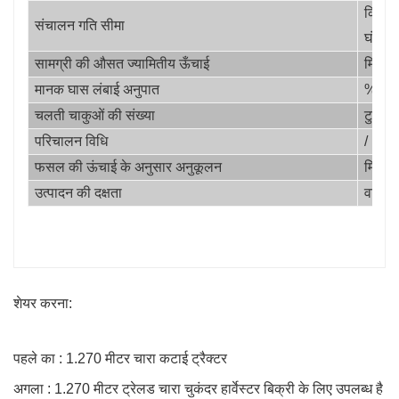
किमी/
संचालन गति सीमा
घंटा
सामग्री की औसत ज्यामितीय ऊँचाई
मिमी
मानक घास लंबाई अनुपात
%
चलती चाकुओं की संख्या
टुकड़ा
परिचालन विधि
/
फसल की ऊंचाई के अनुसार अनुकूलन
मिमी
उत्पादन की दक्षता
वां
शेयर करना:
पहले का : 1.270 मीटर चारा कटाई ट्रैक्टर
अगला : 1.270 मीटर ट्रेलड चारा चुकंदर हार्वेस्टर बिक्री के लिए उपलब्ध है