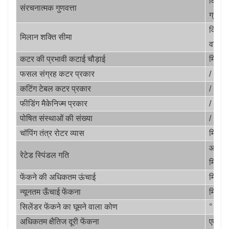
किलो
संरचनात्मक गुणवत्ता
ग्राम
किलो
मिलान शक्ति सीमा
वाट
कटर की प्रभावी कटाई चौड़ाई
मिमी
फसल संग्रह कटर प्रकार
/
कटिंग टेबल कटर प्रकार
/
फीडिंग मैकेनिज्म प्रकार
/
पोषित संस्थाओं की संख्या
/
चॉपिंग तंत्र रोटर व्यास
मिमी
आर/
रेटेड स्पिंडल गति
मिनट
फेंकने की अधिकतम ऊंचाई
मिमी
न्यूनतम ऊँचाई फेंकना
मिमी
सिलेंडर फेंकने का घूमने वाला कोण
°
अधिकतम क्षैतिज दूरी फेंकना
एम