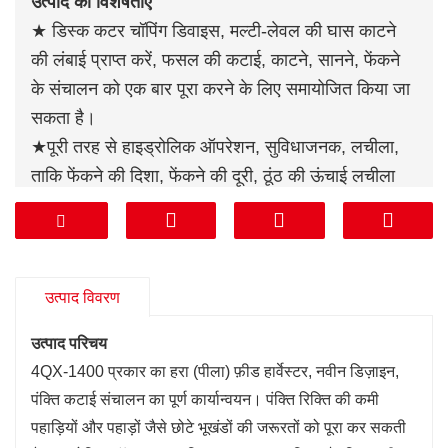
उत्पाद की विशेषताएँ
★ डिस्क कटर चॉपिंग डिवाइस, मल्टी-लेवल की घास काटने
की लंबाई प्राप्त करें, फसल की कटाई, काटने, सानने, फेंकने
के संचालन को एक बार पूरा करने के लिए समायोजित किया जा
सकता है।
★
पूरी तरह से हाइड्रोलिक ऑपरेशन, सुविधाजनक, लचीला,
ताकि फेंकने की दिशा, फेंकने की दूरी, ठूंठ की ऊंचाई लचीला
समायोजन हो।
★
डबल-डिस्क आरा ब्लेड कटर सभी पुआल जैसी चारा फसलों
की गैर-समानांतर फसल के लिए अनुकूल हो सकता है।
★
स्प्रे बैरल वर्म गियर और वर्म तंत्र के साथ घूम सकता है,
उत्पाद विवरण
और स्प्रे बैरल कोण को ± 180 ° रोटेशन के साथ प्रभावी ढंग
उत्पाद परिचय
से लॉक कर सकता है, ताकि स्प्रे कोण अधिक स्थिर हो।
4QX-1400 प्रकार का हरा (पीला) फ़ीड हार्वेस्टर, नवीन डिज़ाइन,
पंक्ति कटाई संचालन का पूर्ण कार्यान्वयन। पंक्ति रिक्ति की कमी
पहाड़ियों और पहाड़ों जैसे छोटे भूखंडों की जरूरतों को पूरा कर सकती