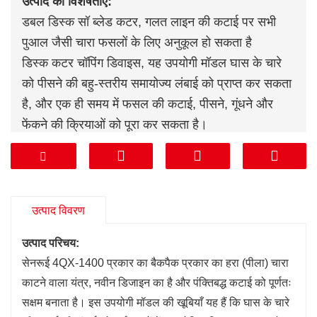
उत्पाद की विशेषताएँ:
डबल डिस्क सॉ ब्लेड कटर, गलत लाइन की कटाई पर सभी
पुआल जैसी चारा फसलों के लिए अनुकूल हो सकता है
डिस्क कटर चॉपिंग डिवाइस, यह उपयोगी मॉडल घास के चारे
को पीसने की बहु-स्तरीय समायोज्य लंबाई को प्राप्त कर सकता
है, और एक ही समय में फसल की कटाई, पीसने, गूंधने और
फेंकने की क्रियाओं को पूरा कर सकता है।
स्प्रे सिलेंडर को वर्म गियर और वर्म मैकेनिज्म द्वारा घुमाया जाता
है, जो स्प्रे सिलेंडर के कोण को ± 180° रोटेशन के साथ
प्रभावी ढंग से लॉक कर सकता है, जिससे स्प्रे कोण अधिक
स्थिर हो जाता है।
उत्पाद विवरण
पूरी तरह से हाइड्रोलिक संचालन, सुविधाजनक और लचीला,
उत्पाद परिचय:
जिससे फेंकने की दिशा, फेंकने की दूरी और ठूंठ की ऊंचाई को
सेनरूई 4QX-1400 प्रकार का बैकपैक प्रकार का हरा (पीला) चारा
लचीले ढंग से समायोजित किया जा सकता है।
काटने वाला यंत्र, नवीन डिजाइन का है और पंक्तिबद्ध कटाई को पूर्णतः
सक्षम बनाता है। इस उपयोगी मॉडल की खूबियाँ यह हैं कि घास के चारे