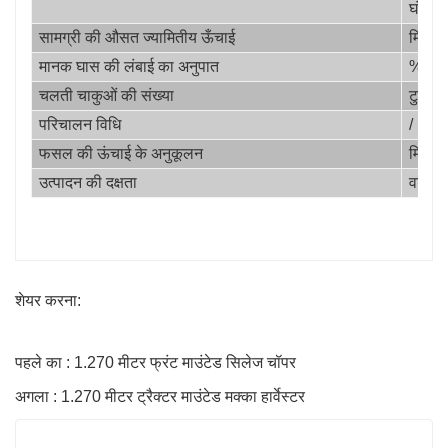
घंटा
सामग्री की औसत ज्यामितीय ऊँचाई
मिमी
मानक घास की लंबाई का अनुपात
%
चलती चाकुओं की संख्या
टुकड़ा
परिचालन विधि
/
फसल की ऊंचाई के अनुकूलन
मिमी
उत्पादन की दक्षता
वां
शेयर करना:
पहले का : 1.270 मीटर फ्रंट माउंटेड सिलेज चॉपर
अगला : 1.270 मीटर ट्रैक्टर माउंटेड मक्का हार्वेस्टर