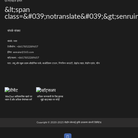
एंटरप्राइज़ ईमेल
&lt;span
class=&#039;notranslate&#039;&gt;senrui
संपर्क संख्या
संपर्क:
परत
टेलीफोन:
+8617852289657
ईमेल:
senruinz@163.com
व्हॉट्सअप:
+8617852289657
पता:
लघु और सूक्ष्म उद्यम औद्योगिक पार्क, बाओडियन टाउन, निंगजिन काउंटी, डेझोउ शहर, शेडोंग प्रांत, चीन
WeChat आधिकारिक खाते पर
अधिक जानकारी के लिए कृपया
ध्यान दें और अधिक रोमांचक बनें
मुझे व्हाट्सएप पर जोड़ें
Copyright © 2020-2025 शेडोंग सेनरुई कृषि उपकरण कंपनी लिमिटेड